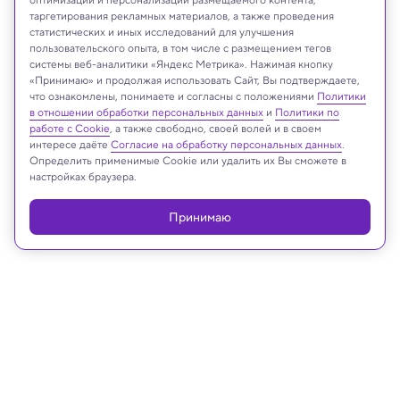
таргетирования рекламных материалов, а также проведения
статистических и иных исследований для улучшения
пользовательского опыта, в том числе с размещением тегов
системы веб-аналитики «Яндекс Метрика». Нажимая кнопку
Shutterstock
«Принимаю» и продолжая использовать Сайт, Вы подтверждаете,
что ознакомлены, понимаете и согласны с положениями
Политики
в отношении обработки персональных данных
и
Политики по
работе с Cookie
, а также свободно, своей волей и в своем
интересе даёте
Согласие на обработку персональных данных
.
Реклама
Определить применимые Cookie или удалить их Вы сможете в
настройках браузера.
Принимаю
15.04.2024, 17:05
Археология