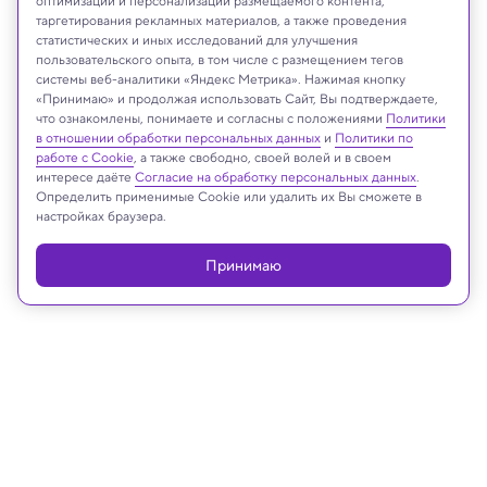
оптимизации и персонализации размещаемого контента,
NASA/JPL-Caltech/ASU/MSSS
таргетирования рекламных материалов, а также проведения
статистических и иных исследований для улучшения
пользовательского опыта, в том числе с размещением тегов
системы веб-аналитики «Яндекс Метрика». Нажимая кнопку
«Принимаю» и продолжая использовать Сайт, Вы подтверждаете,
Реклама
что ознакомлены, понимаете и согласны с положениями
Политики
в отношении обработки персональных данных
и
Политики по
работе с Cookie
, а также свободно, своей волей и в своем
интересе даёте
Согласие на обработку персональных данных
.
Определить применимые Cookie или удалить их Вы сможете в
настройках браузера.
Принимаю
24.04.2026, 18:19
Космос
Обнаружен источник питания
черной дыры в центре нашей