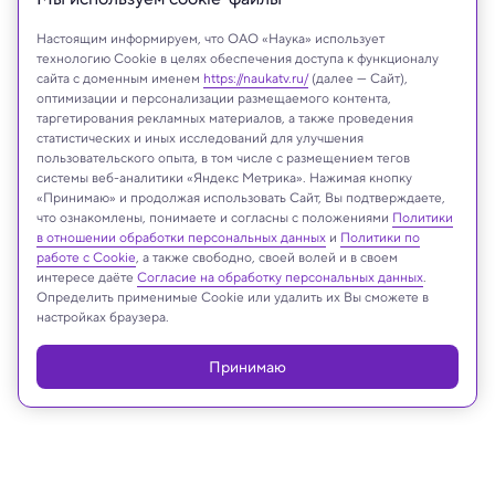
Настоящим информируем, что ОАО «Наука» использует
технологию Cookie в целях обеспечения доступа к функционалу
сайта с доменным именем
https://naukatv.ru/
(далее — Сайт),
оптимизации и персонализации размещаемого контента,
таргетирования рекламных материалов, а также проведения
статистических и иных исследований для улучшения
пользовательского опыта, в том числе с размещением тегов
системы веб-аналитики «Яндекс Метрика». Нажимая кнопку
«Принимаю» и продолжая использовать Сайт, Вы подтверждаете,
что ознакомлены, понимаете и согласны с положениями
Политики
General Directorate of Cultural Assets and Museums
в отношении обработки персональных данных
и
Политики по
работе с Cookie
, а также свободно, своей волей и в своем
интересе даёте
Согласие на обработку персональных данных
.
Определить применимые Cookie или удалить их Вы сможете в
настройках браузера.
Реклама
Принимаю