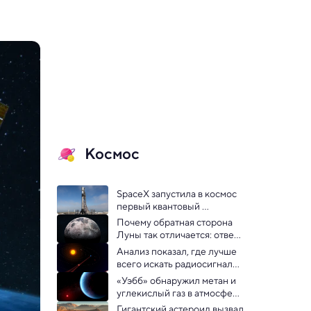
Космос
SpaceX запустила в космос 
первый квантовый 
компьютер-спутник
Почему обратная сторона 
Луны так отличается: ответ 
дали новые образцы
Анализ показал, где лучше 
всего искать радиосигналы 
от внеземного разума
«Уэбб» обнаружил метан и 
углекислый газ в атмосфере 
экзопланеты из обитаемой 
Гигантский астероид вызвал 