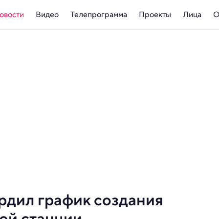
овости
Видео
Телепрограмма
Проекты
Лица
О
рдил график создания
ой станции