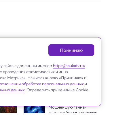
Принимаю
лу сайта с доменным именем
https://naukatv.ru/
е проведения статистических и иных
ндекс Метрика». Нажимая кнопку «Принимаю» и
 отношении обработки персональных данных
и
Космос
льных данных
. Определить применимые Cookie
Мощнейшую гамма-
вспышку блазара впервые 
изучили сразу на трех 
Открыты две близкие 
радиочастотах
экзопланеты, похожие на 