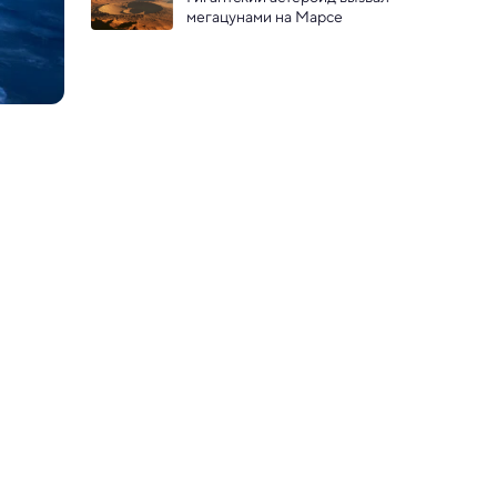
зоны
мегацунами на Марсе