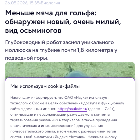
26.05.2026, 15:35
Биология
Меньше мяча для гольфа:
обнаружен новый, очень милый,
вид осьминогов
Глубоководный робот заснял уникального
моллюска на глубине почти 1,8 километра у
подводной горы.
Мы используем сookie-файлы
Настоящим информируем, что ОАО «Наука» использует
технологию Cookie в целях обеспечения доступа к функционалу
сайта с доменным именем
https://naukatv.ru/
(далее — Сайт),
оптимизации и персонализации размещаемого контента,
таргетирования рекламных материалов, а также проведения
статистических и иных исследований для улучшения
пользовательского опыта, в том числе с размещением тегов
системы веб-аналитики «Яндекс Метрика». Нажимая кнопку
Charles Darwin Foundation