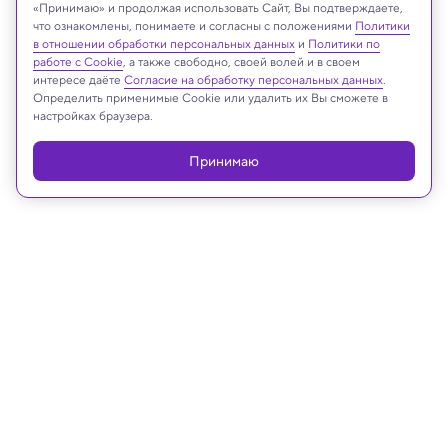
«Принимаю» и продолжая использовать Сайт, Вы подтверждаете,
что ознакомлены, понимаете и согласны с положениями
Политики
в отношении обработки персональных данных
и
Политики по
работе с Cookie
, а также свободно, своей волей и в своем
интересе даёте
Согласие на обработку персональных данных
.
Реклама
Определить применимые Cookie или удалить их Вы сможете в
настройках браузера.
Принимаю
26.05.2026, 14:55
Будущее
Грибы могут сделать марсианский
грунт плодородным — выяснили
ученые