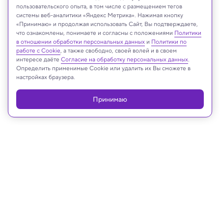
Tattoboo/Shutterstock/FOTODOM
пользовательского опыта, в том числе с размещением тегов
системы веб-аналитики «Яндекс Метрика». Нажимая кнопку
«Принимаю» и продолжая использовать Сайт, Вы подтверждаете,
что ознакомлены, понимаете и согласны с положениями
Политики
в отношении обработки персональных данных
и
Политики по
Реклама
работе с Cookie
, а также свободно, своей волей и в своем
интересе даёте
Согласие на обработку персональных данных
.
Определить применимые Cookie или удалить их Вы сможете в
настройках браузера.
Принимаю
01.02.2026, 11:01
Медицина и здоровье
Почему физкультура улучшает
психическое здоровье, выяснили
ученые