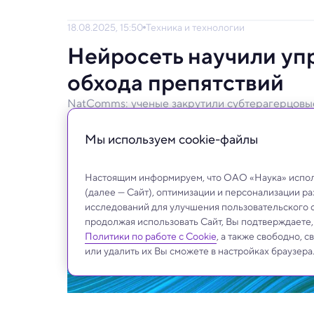
18.08.2025, 15:50
Техника и технологии
Нейросеть научили уп
обхода препятствий
NatComms: ученые закрутили субтерагерцовы
Это стало шагом к освоению субтерагерц
Мы используем сookie-файлы
данных.
Настоящим информируем, что ОАО «Наука» исполь
(далее — Сайт), оптимизации и персонализации р
исследований для улучшения пользовательского 
продолжая использовать Сайт, Вы подтверждаете
Политики по работе с Cookie
, а также свободно, 
или удалить их Вы сможете в настройках браузера