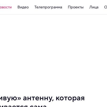
овости
Видео
Телепрограмма
Проекты
Лица
О
вую» антенну, которая
ивается сама