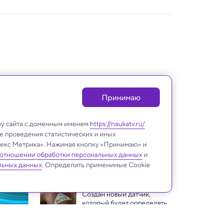
Принимаю
лу сайта с доменным именем
https://naukatv.ru/
е проведения статистических и иных
ндекс Метрика». Нажимая кнопку «Принимаю» и
 отношении обработки персональных данных
и
Техника и технологии
льных данных
. Определить применимые Cookie
Создан новый датчик, 
который будет определять 
состояние здоровья по 
В Японии поступили в 