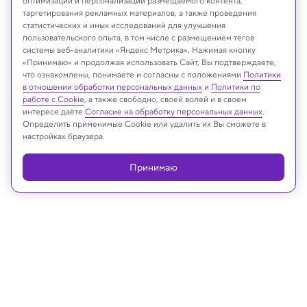
оптимизации и персонализации размещаемого контента,
таргетирования рекламных материалов, а также проведения
статистических и иных исследований для улучшения
пользовательского опыта, в том числе с размещением тегов
системы веб-аналитики «Яндекс Метрика». Нажимая кнопку
Davor Geber/Shutterstock/FOTODOM
«Принимаю» и продолжая использовать Сайт, Вы подтверждаете,
что ознакомлены, понимаете и согласны с положениями
Политики
в отношении обработки персональных данных
и
Политики по
работе с Cookie
, а также свободно, своей волей и в своем
интересе даёте
Согласие на обработку персональных данных
.
Реклама
Определить применимые Cookie или удалить их Вы сможете в
настройках браузера.
Принимаю
05.06.2026, 13:27
Биология