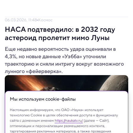
06.03.2026, 11:48
Космос
НАСА подтвердило: в 2032 году
астероид пролетит мимо Луны
Еще недавно вероятность удара оценивали в
4,3%, но новые данные «Уэбба» уточнили
траекторию и сняли интригу вокруг возможного
лунного «фейерверка».
Мы используем сookie-файлы
Настоящим информируем, что ОАО «Наука» использует
технологию Cookie в целях обеспечения доступа к функционалу
сайта с доменным именем
https://naukatv.ru/
(далее — Сайт),
оптимизации и персонализации размещаемого контента,
таргетирования рекламных материалов, а также проведения