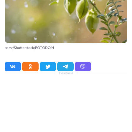
so vv/Shutterstock/FOTODOM
Реклама