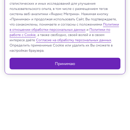
статистических и иных исследований для улучшения
пользовательского опыта, в том числе с размещением тегов
системы веб-аналитики «Яндекс Метрика». Нажимая кнопку
Shutterstock AI Generator/Shutterstock/FOTODOM
«Принимаю» и продолжая использовать Сайт, Вы подтверждаете,
что ознакомлены, понимаете и согласны с положениями
Политики
в отношении обработки персональных данных
и
Политики по
работе с Cookie
, а также свободно, своей волей и в своем
интересе даёте
Согласие на обработку персональных данных
.
Реклама
Определить применимые Cookie или удалить их Вы сможете в
настройках браузера.
Принимаю
06.03.2026, 10:19
Космос
Самые старые звезды Галактики