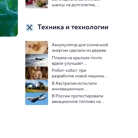
шансы на долголетие, 
установило исследование
Техника и технологии
Аккумулятор для солнечной 
энергии сделали из дерева
Плазма на крыльях почти 
вдвое улучшает 
аэродинамику высотных 
Робот-хобот: при 
дронов
разработке новой машины 
инженеры вдохновлялись 
В Австралии испытали 
слонами
инновационные 
локомотивы на батарейках
В России протестировали 
авиационное топливо на 
основе переработанного 
масла