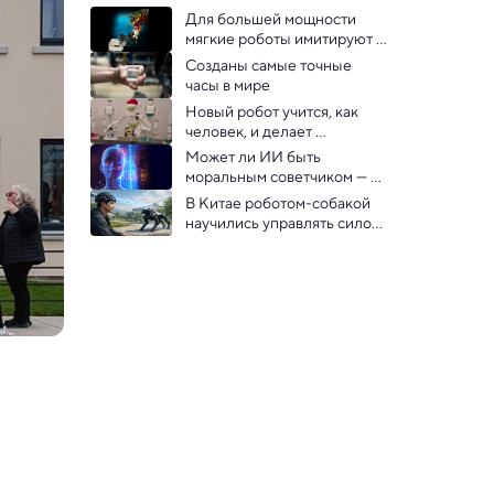
Для большей мощности 
мягкие роботы имитируют 
удар рака-богомола и 
Созданы самые точные 
прыжок блохи — видео
часы в мире
Новый робот учится, как 
человек, и делает 
домашние дела: видео
Может ли ИИ быть 
моральным советчиком — 
выяснилось в эксперименте
В Китае роботом-собакой 
научились управлять силой 
мысли