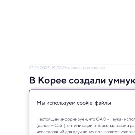
22.01.2025, 19:30
Техника и технологии
В Корее создали умну
человеческие ощущен
Мы используем сookie-файлы
Ее волокна могут воспринимать не только д
химический состав.
Настоящим информируем, что ОАО «Наука» исполь
(далее — Сайт), оптимизации и персонализации р
исследований для улучшения пользовательского 