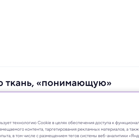
ю ткань, «понимающую»
ия
авление, но и свет, запах, вкус и даже определять
зует технологию Cookie в целях обеспечения доступа к функциона
азмещаемого контента, таргетирования рекламных материалов, а такж
опыта, в том числе с размещением тегов системы веб-аналитики «Я