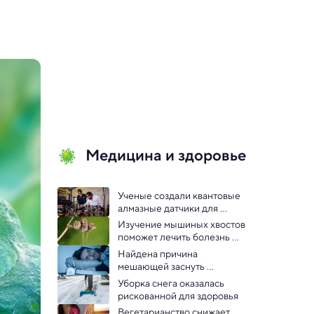
Медицина и здоровье
Ученые создали квантовые 
алмазные датчики для 
поиска болезней в клетках
Изучение мышиных хвостов 
поможет лечить болезнь 
Паркинсона
Найдена причина 
мешающей заснуть 
активности мозга
Уборка снега оказалась 
рискованной для здоровья
Вегетарианство снижает 