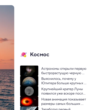
Космос
Астрономы открыли первую 
быстрорастущую черную 
дыру в очень ранней 
Выяснилось, почему у 
Вселенной
Юпитера больше крупных 
спутников, чем у Сатурна
Крупнейший кратер Луны 
появился уже вскоре после 
рождения Солнечной 
Новая анимация показывает 
системы — открытие
размеры самых больших 
черных дыр во Вселенной
Заработал первый 