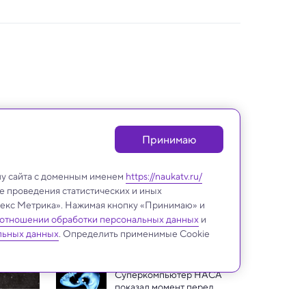
Принимаю
лу сайта с доменным именем
https://naukatv.ru/
е проведения статистических и иных
ндекс Метрика». Нажимая кнопку «Принимаю» и
 отношении обработки персональных данных
и
Космос
льных данных
. Определить применимые Cookie
Суперкомпьютер НАСА 
показал момент перед 
слиянием нейтронных 
Жидкой воды на Марсе нет 