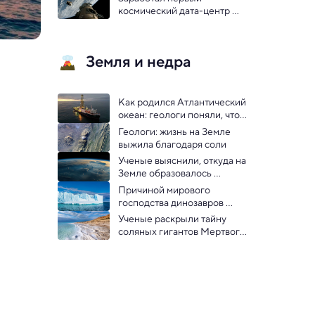
космический дата-центр 
для ИИ
Земля и недра
Как родился Атлантический 
океан: геологи поняли, что 
разорвало Пангею
Геологи: жизнь на Земле 
выжила благодаря соли
Ученые выяснили, откуда на 
Земле образовалось 
столько кислорода
Причиной мирового 
господства динозавров 
назвали гигантский 
Ученые раскрыли тайну 
континент в Арктике
соляных гигантов Мертвого 
моря