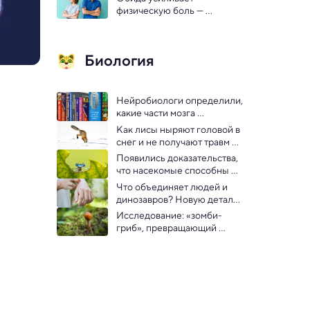
нюанс
физическую боль — 
открытие
Биология
Нейробиологи определили, 
какие части мозга 
необходимы для 
Как лисы ныряют головой в 
запоминания слов
снег и не получают травм —  
биологи нашли объяснение
Появились доказательства, 
что насекомые способны 
чувствовать боль
Что объединяет людей и 
динозавров? Новую деталь 
добавили эволюционисты
Исследование: «зомби-
гриб», превращающий 
муравьев в марионеток, 
заражает и мхи