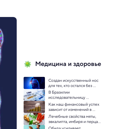
Медицина и здоровье
Создан искусственный нос 
для тех, кто остался без 
обоняния
В Бразилии 
исследовательницу 
арестовали за кражу 
Как наш финансовый успех 
вирусов из лаборатории
зависит от изменений в 
мозге: исследование
Лечебные свойства мяты, 
эвкалипта, имбиря и перца 
подтверждены — но есть 
Обида усиливает 