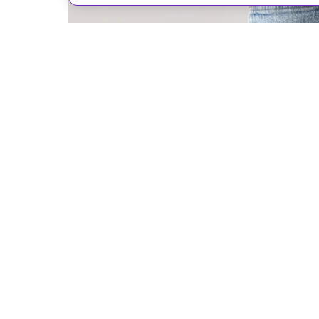
Форма ягодиц может указать на скрытые риски для зд
Pixel-Shot/Shutterstock/FOTODOM