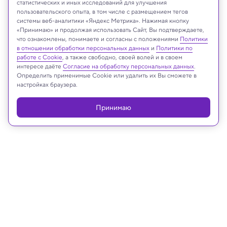
статистических и иных исследований для улучшения
пользовательского опыта, в том числе с размещением тегов
системы веб-аналитики «Яндекс Метрика». Нажимая кнопку
New Africa/Shutterstock/FOTODOM
«Принимаю» и продолжая использовать Сайт, Вы подтверждаете,
что ознакомлены, понимаете и согласны с положениями
Политики
в отношении обработки персональных данных
и
Политики по
работе с Cookie
, а также свободно, своей волей и в своем
интересе даёте
Согласие на обработку персональных данных
.
Реклама
Определить применимые Cookie или удалить их Вы сможете в
настройках браузера.
Принимаю
06.05.2026, 19:59
Медицина и здоровье
Одно яйцо в день сохранит ясный