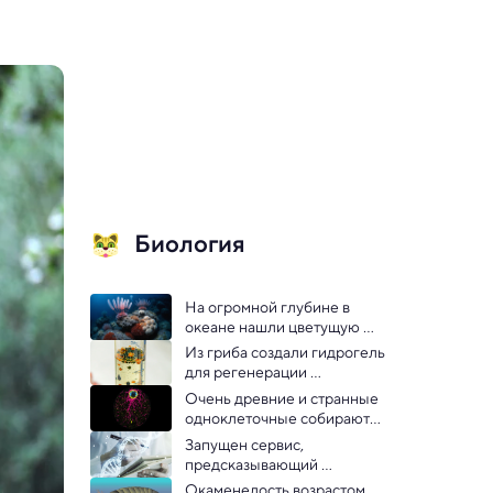
Биология
На огромной глубине в 
океане нашли цветущую 
экосистему — видео
Из гриба создали гидрогель 
для регенерации 
человеческих тканей
Очень древние и странные 
одноклеточные собираются 
в подобие эмбриона — 
Запущен сервис, 
открытие
предсказывающий 
предположительное время 
Окаменелость возрастом 