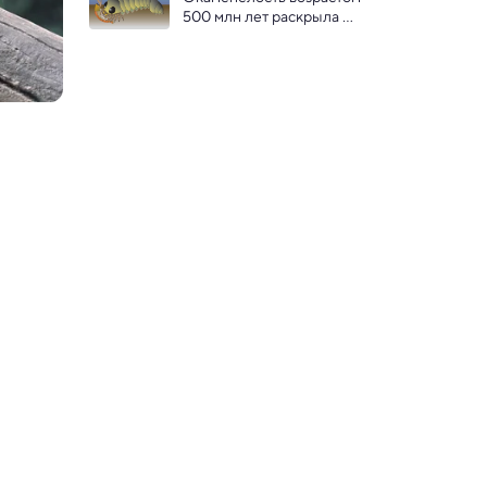
жизни
500 млн лет раскрыла 
происхождение пауков