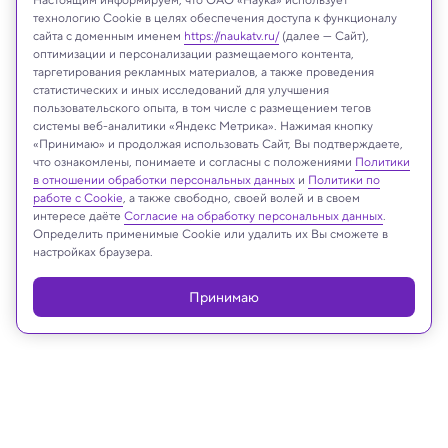
технологию Cookie в целях обеспечения доступа к функционалу
сайта с доменным именем
https://naukatv.ru/
(далее — Сайт),
оптимизации и персонализации размещаемого контента,
таргетирования рекламных материалов, а также проведения
статистических и иных исследований для улучшения
пользовательского опыта, в том числе с размещением тегов
системы веб-аналитики «Яндекс Метрика». Нажимая кнопку
«Принимаю» и продолжая использовать Сайт, Вы подтверждаете,
что ознакомлены, понимаете и согласны с положениями
Политики
biletskiyevgeniy.com/Shutterstock/FOTODOM
в отношении обработки персональных данных
и
Политики по
работе с Cookie
, а также свободно, своей волей и в своем
интересе даёте
Согласие на обработку персональных данных
.
Определить применимые Cookie или удалить их Вы сможете в
настройках браузера.
Реклама
Принимаю