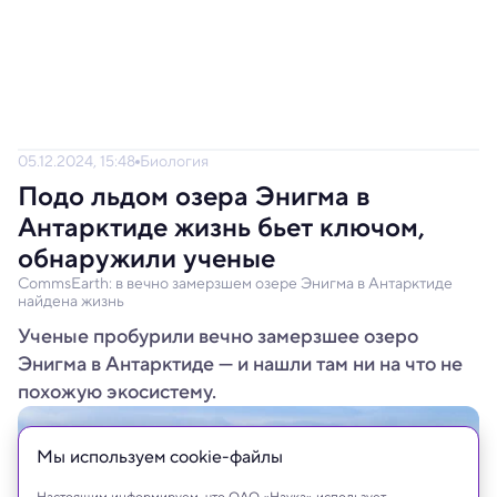
05.12.2024, 15:48
Биология
Подо льдом озера Энигма в
Антарктиде жизнь бьет ключом,
обнаружили ученые
CommsEarth: в вечно замерзшем озере Энигма в Антарктиде
найдена жизнь
Ученые пробурили вечно замерзшее озеро
Энигма в Антарктиде — и нашли там ни на что не
похожую экосистему.
Мы используем сookie-файлы
Настоящим информируем, что ОАО «Наука» использует