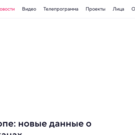
овости
Видео
Телепрограмма
Проекты
Лица
О
опе: новые данные о
канах