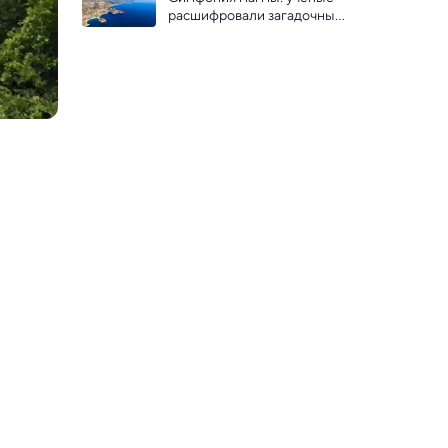
историю Земли
расшифровали загадочный 
гул вулкана Этна