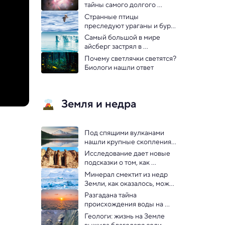
тайны самого долгого 
гамма-всплеска во 
Странные птицы 
Вселенной
преследуют ураганы и бури 
в Атлантике
Самый большой в мире 
айсберг застрял в 
океанском водовороте
Почему светлячки светятся? 
Биологи нашли ответ
Земля и недра
Под спящими вулканами 
нашли крупные скопления 
магмы, чего не должно 
Исследование дает новые 
было существовать
подсказки о том, как 
«термостат Земли» 
Минерал смектит из недр 
управляет климатом
Земли, как оказалось, может 
вызвать ледниковый период
Разгадана тайна 
происхождения воды на 
Земле
Геологи: жизнь на Земле 