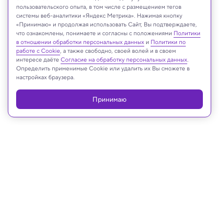
пользовательского опыта, в том числе с размещением тегов
системы веб-аналитики «Яндекс Метрика». Нажимая кнопку
Midjourney
«Принимаю» и продолжая использовать Сайт, Вы подтверждаете,
что ознакомлены, понимаете и согласны с положениями
Политики
в отношении обработки персональных данных
и
Политики по
работе с Cookie
, а также свободно, своей волей и в своем
интересе даёте
Согласие на обработку персональных данных
.
Реклама
Определить применимые Cookie или удалить их Вы сможете в
настройках браузера.
Принимаю
09.12.2023, 10:12
Климатический кризис и экология
Эксперт объяснила, откуда в