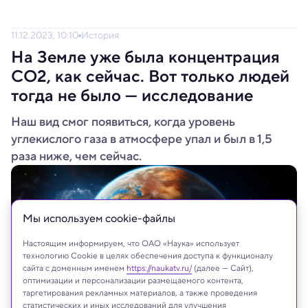
11.12.2023, 10:10
История
На Земле уже была концентрация
CO2, как сейчас. Вот только людей
тогда не было — исследование
Наш вид смог появиться, когда уровень
углекислого газа в атмосфере упал и был в 1,5
раза ниже, чем сейчас.
Мы используем сookie-файлы
Настоящим информируем, что ОАО «Наука» использует
технологию Cookie в целях обеспечения доступа к функционалу
сайта с доменным именем
https://naukatv.ru/
(далее — Сайт),
оптимизации и персонализации размещаемого контента,
таргетирования рекламных материалов, а также проведения
статистических и иных исследований для улучшения