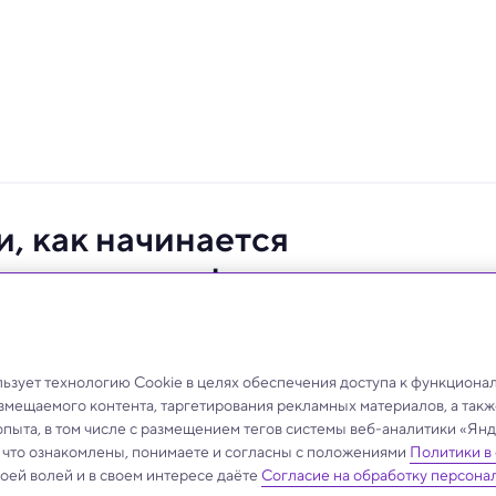
, как начинается
его с одного фотона
ю динамику одного из самых важных процессов в
зует технологию Cookie в целях обеспечения доступа к функциона
азмещаемого контента, таргетирования рекламных материалов, а такж
опыта, в том числе с размещением тегов системы веб-аналитики «Я
, что ознакомлены, понимаете и согласны с положениями
Политики в
своей волей и в своем интересе даёте
Согласие на обработку персона