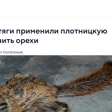
тяги применили плотницкую
нить орехи
и полезные.