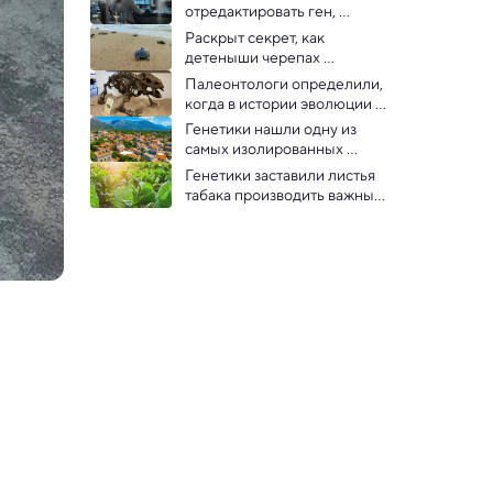
отредактировать ген, 
который может быть связан 
Раскрыт секрет, как 
с аутизмом
детеныши черепах 
ориентируются в океане без 
Палеонтологи определили, 
GPS
когда в истории эволюции 
появилась теплокровность
Генетики нашли одну из 
самых изолированных 
человеческих популяций в 
Генетики заставили листья 
Европе
табака производить важный 
ингредиент для новейших 
вакцин