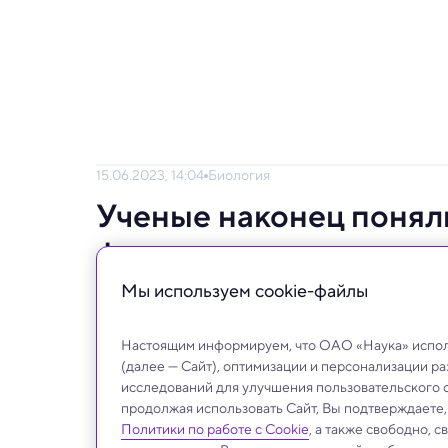
15.06.2023, 14:04
Биология
Ученые наконец поняли
фотосинтез, запустив 
Мы используем сookie-файлы
Передовой эксперимент раскрыл квантову
природе.
Настоящим информируем, что ОАО «Наука» исполь
(далее — Сайт), оптимизации и персонализации р
исследований для улучшения пользовательского 
продолжая использовать Сайт, Вы подтверждаете
Политики по работе с Cookie
, а также свободно, 