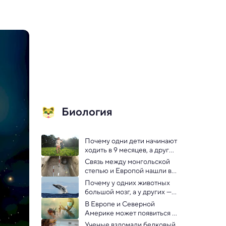
Биология
Почему одни дети начинают 
ходить в 9 месяцев, а другие 
в 18 — выяснили генетики
Связь между монгольской 
степью и Европой нашли в 
ДНК гуннов
Почему у одних животных 
большой мозг, а у других — 
нет: ответ найден
В Европе и Северной 
Америке может появиться 
лихорадка чикунгунья к 
Ученые взломали белковый 