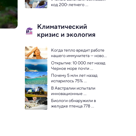
2100 году
код 200-летнего 
человеческого мозга.
Климатический
кризис и экология
Когда тепло вредит работе 
нашего иммунитета — новое 
исследование
Открытие: 10 000 лет назад 
Черное море почти 
отравило Средиземное
Почему 5 млн лет назад 
испарилось 75% 
Средиземного моря: новое 
В Австралии испытали 
исследование
инновационные 
локомотивы на батарейках
Биологи обнаружили в 
желудке птенца 778 
кусочков пластика