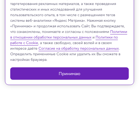
таргетирования рекламных материалов, а также проведения
статистических и иных исследований для улучшения
пользовательского опыта, в том числе с размещением тегов
системы веб-аналитики «Яндекс Метрика». Нажимая кнопку
Shutterstock.com
«Принимаю» и продолжая использовать Сайт, Вы подтверждаете,
что ознакомлены, понимаете и согласны с положениями
Политики
в отношении обработки персональных данных
и
Политики по
работе с Cookie
, а также свободно, своей волей и в своем
интересе даёте
Согласие на обработку персональных данных
.
Реклама
Определить применимые Cookie или удалить их Вы сможете в
настройках браузера.
Принимаю
30.05.2024, 18:10
Медицина и здоровье