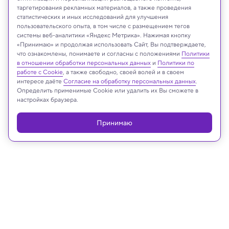
таргетирования рекламных материалов, а также проведения
статистических и иных исследований для улучшения
пользовательского опыта, в том числе с размещением тегов
системы веб-аналитики «Яндекс Метрика». Нажимая кнопку
RobDemPhoto/Shutterstock/FOTODOM
«Принимаю» и продолжая использовать Сайт, Вы подтверждаете,
что ознакомлены, понимаете и согласны с положениями
Политики
в отношении обработки персональных данных
и
Политики по
работе с Cookie
, а также свободно, своей волей и в своем
интересе даёте
Согласие на обработку персональных данных
.
Реклама
Определить применимые Cookie или удалить их Вы сможете в
настройках браузера.
Принимаю
18.03.2025, 12:50
Биология