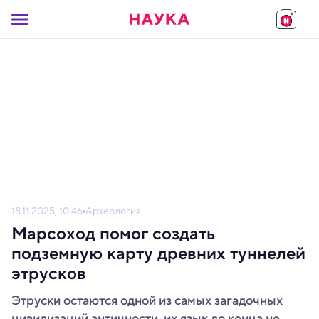
18.11.2025, 10:46
Археология
Марсоход помог создать
подземную карту древних туннелей
этрусков
Этруски остаются одной из самых загадочных
цивилизаций античности, их язык до конца не