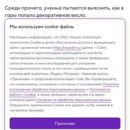
Среди прочего, ученые пытаются выяснить, как в
горы попало декоративное весло.
Мы используем сookie-файлы
Настоящим информируем, что ОАО «Наука» использует
технологию Cookie в целях обеспечения доступа к функционалу
сайта с доменным именем
https://naukatv.ru/
(далее — Сайт),
оптимизации и персонализации размещаемого контента,
таргетирования рекламных материалов, а также проведения
статистических и иных исследований для улучшения
пользовательского опыта, в том числе с размещением тегов
системы веб-аналитики «Яндекс Метрика». Нажимая кнопку
«Принимаю» и продолжая использовать Сайт, Вы подтверждаете,
что ознакомлены, понимаете и согласны с положениями
Политики
в отношении обработки персональных данных
и
Политики по
Thomas Bruen Olsen/University Museum of Bergen
работе с Cookie
, а также свободно, своей волей и в своем
интересе даёте
Согласие на обработку персональных данных
.
Определить применимые Cookie или удалить их Вы сможете в
настройках браузера.
Реклама
Принимаю