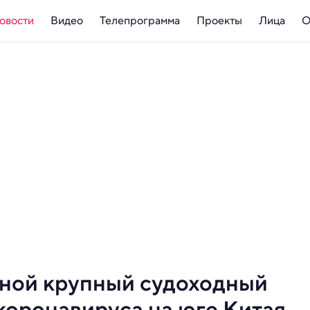
овости
Видео
Телепрограмма
Проекты
Лица
О
ной крупный судоходный
коронавируса на юге Китая