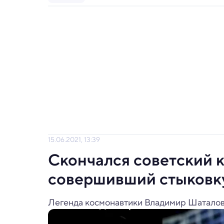
15.06.2021, 13:39
Скончался советский 
совершивший стыковку
Легенда космонавтики Владимир Шаталов 