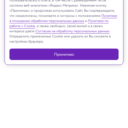
пользовательского опыта, в том числе с размещением тегов
системы веб-аналитики «Яндекс Метрика». Нажимая кнопку
«Принимаю» и продолжая использовать Сайт, Вы подтверждаете,
Shutterstock.com
что ознакомлены, понимаете и согласны с положениями
Политики
в отношении обработки персональных данных
и
Политики по
работе с Cookie
, а также свободно, своей волей и в своем
интересе даёте
Согласие на обработку персональных данных
.
Определить применимые Cookie или удалить их Вы сможете в
Реклама
настройках браузера.
Принимаю
10.10.2024, 18:25
Медицина и здоровье
Плохой сон способен влиять на нас