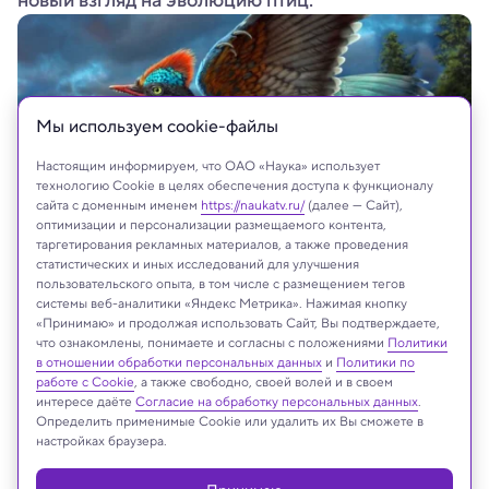
новый взгляд на эволюцию птиц.
Мы используем сookie-файлы
Настоящим информируем, что ОАО «Наука» использует
технологию Cookie в целях обеспечения доступа к функционалу
сайта с доменным именем
https://naukatv.ru/
(далее — Сайт),
оптимизации и персонализации размещаемого контента,
таргетирования рекламных материалов, а также проведения
статистических и иных исследований для улучшения
пользовательского опыта, в том числе с размещением тегов
Chuang Zhao
системы веб-аналитики «Яндекс Метрика». Нажимая кнопку
«Принимаю» и продолжая использовать Сайт, Вы подтверждаете,
что ознакомлены, понимаете и согласны с положениями
Политики
в отношении обработки персональных данных
и
Политики по
Реклама
работе с Cookie
, а также свободно, своей волей и в своем
интересе даёте
Согласие на обработку персональных данных
.
Определить применимые Cookie или удалить их Вы сможете в
настройках браузера.