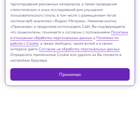
таргетирования рекламных материалов, а также проведения
статистических и иных исследований для улучшения
пользовательского опыта, в том числе с размещением тегов
Shutterstock.com
системы веб-аналитики «Яндекс Метрика». Нажимая кнопку
«Принимаю» и продолжая использовать Сайт, Вы подтверждаете,
что ознакомлены, понимаете и согласны с положениями
Политики
в отношении обработки персональных данных
и
Политики по
Реклама
работе с Cookie
, а также свободно, своей волей и в своем
интересе даёте
Согласие на обработку персональных данных
.
Определить применимые Cookie или удалить их Вы сможете в
настройках браузера.
Принимаю
07.03.2024, 10:00
Физика
Татьяна Димова: зачем разбирать