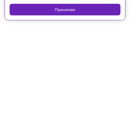
Принимаю
26.05.2023, 15:55
Ученые объяснили, почему
хронический стресс вызывает
воспаление кишечника
Считается также, что стресс усиливает
воспалительные заболевания кожи и легких.