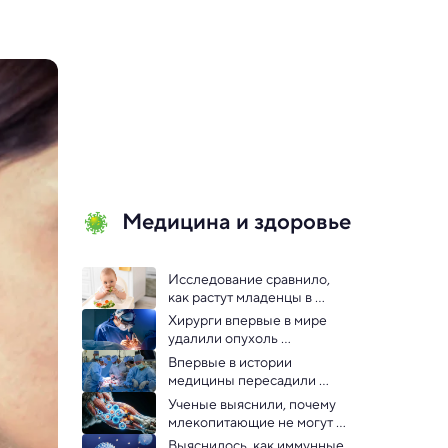
Медицина и здоровье
Исследование сравнило, 
как растут младенцы в 
веганских и всеядных 
Хирурги впервые в мире 
семьях
удалили опухоль 
позвоночника через глаз
Впервые в истории 
медицины пересадили 
мочевой пузырь
Ученые выяснили, почему 
млекопитающие не могут 
отращивать конечности
Выяснилось, как иммунные 