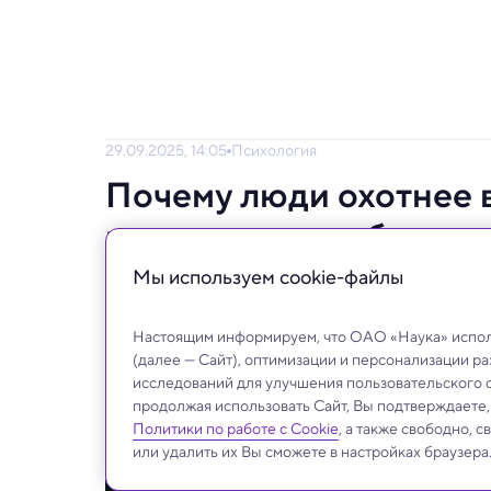
29.09.2025, 14:05
Психология
Почему люди охотнее в
выводы масштабного 
Мы используем сookie-файлы
Профессиональная журналистика, проверк
три столпа, которые смогут сделать ново
Настоящим информируем, что ОАО «Наука» исполь
(далее — Сайт), оптимизации и персонализации р
исследований для улучшения пользовательского 
продолжая использовать Сайт, Вы подтверждаете
Политики по работе с Cookie
, а также свободно, 
или удалить их Вы сможете в настройках браузера