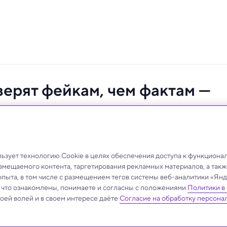
ерят фейкам, чем фактам —
исследования
а фактов и критическое мышление аудитории — вот
сти достоверными.
зует технологию Cookie в целях обеспечения доступа к функциона
азмещаемого контента, таргетирования рекламных материалов, а такж
опыта, в том числе с размещением тегов системы веб-аналитики «Я
, что ознакомлены, понимаете и согласны с положениями
Политики в
своей волей и в своем интересе даёте
Согласие на обработку персона
.