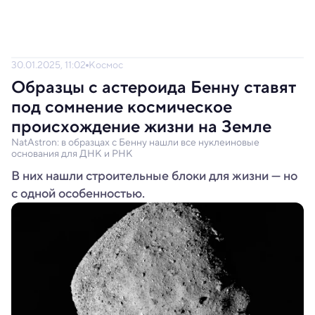
30.01.2025, 11:02
Космос
Образцы с астероида Бенну ставят
под сомнение космическое
происхождение жизни на Земле
NatAstron: в образцах с Бенну нашли все нуклеиновые
основания для ДНК и РНК
В них нашли строительные блоки для жизни — но
с одной особенностью.