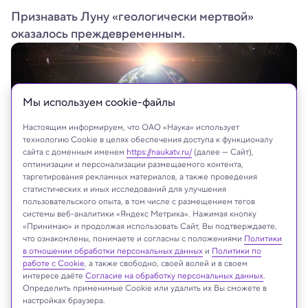
Признавать Луну «геологически мертвой»
оказалось преждевременным.
Мы используем сookie-файлы
Настоящим информируем, что ОАО «Наука» использует
технологию Cookie в целях обеспечения доступа к функционалу
сайта с доменным именем
https://naukatv.ru/
(далее — Сайт),
оптимизации и персонализации размещаемого контента,
таргетирования рекламных материалов, а также проведения
статистических и иных исследований для улучшения
пользовательского опыта, в том числе с размещением тегов
системы веб-аналитики «Яндекс Метрика». Нажимая кнопку
mozzyb/Shutterstock/FOTODOM
«Принимаю» и продолжая использовать Сайт, Вы подтверждаете,
что ознакомлены, понимаете и согласны с положениями
Политики
в отношении обработки персональных данных
и
Политики по
работе с Cookie
, а также свободно, своей волей и в своем
Реклама
интересе даёте
Согласие на обработку персональных данных
.
Определить применимые Cookie или удалить их Вы сможете в
настройках браузера.