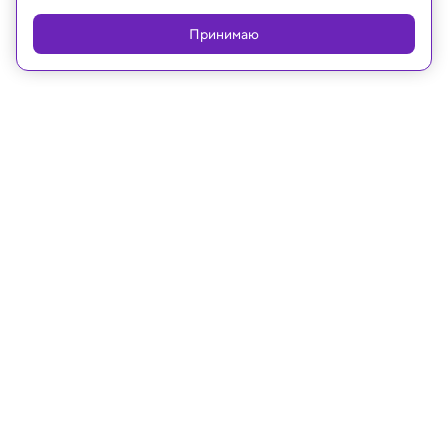
Принимаю
29.01.2025, 15:08
Космос
Планетологи объяснили
существование рек и озер на
древнем Марсе
Ученые разгадали давнюю головоломку: как
древний Марс мог быть достаточно теплым и
влажным, чтобы поддерживать воду и, возможно,
жизнь.