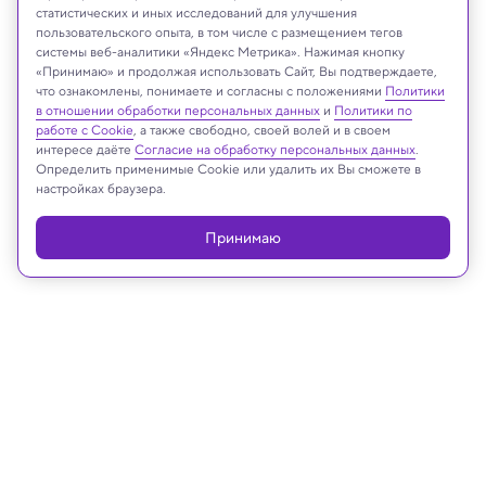
статистических и иных исследований для улучшения
пользовательского опыта, в том числе с размещением тегов
Drazen Zigic/Shutterstock/FOTODOM
системы веб-аналитики «Яндекс Метрика». Нажимая кнопку
«Принимаю» и продолжая использовать Сайт, Вы подтверждаете,
что ознакомлены, понимаете и согласны с положениями
Политики
в отношении обработки персональных данных
и
Политики по
Реклама
работе с Cookie
, а также свободно, своей волей и в своем
интересе даёте
Согласие на обработку персональных данных
.
Определить применимые Cookie или удалить их Вы сможете в
настройках браузера.
Принимаю
15.08.2025, 19:30
Медицина и здоровье
Назван тип контента, от которого
сильнее всего устают глаза