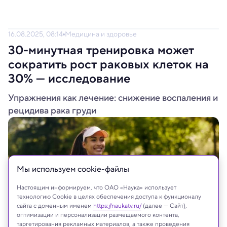
16.08.2025, 08:14
Медицина и здоровье
30-минутная тренировка может
сократить рост раковых клеток на
30% — исследование
Упражнения как лечение: снижение воспаления и
рецидива рака груди
Мы используем сookie-файлы
Настоящим информируем, что ОАО «Наука» использует
технологию Cookie в целях обеспечения доступа к функционалу
сайта с доменным именем
https://naukatv.ru/
(далее — Сайт),
оптимизации и персонализации размещаемого контента,
таргетирования рекламных материалов, а также проведения