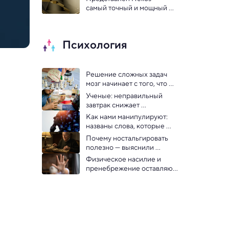
зрения
самый точный и мощный 
квантовый компьютер в 
мире
Психология
Решение сложных задач 
мозг начинает с того, что 
большую их часть просто 
Ученые: неправильный 
игнорирует
завтрак снижает 
продуктивность на работе
Как нами манипулируют: 
названы слова, которые 
работают в рекламных 
Почему ностальгировать 
слоганах
полезно — выяснили 
психологи 
Физическое насилие и 
пренебрежение оставляют 
след на всей жизни детей — 
исследование