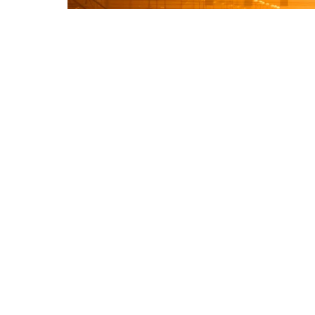
Roofsoldier/Shutterstock/FOTODOM