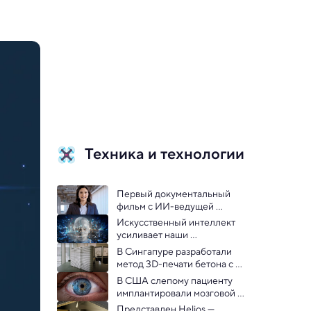
Техника и технологии
Первый документальный 
фильм с ИИ-ведущей 
выпустил британский канал
Искусственный интеллект 
усиливает наши 
предубеждения: 
В Сингапуре разработали 
эксперимент
метод 3D-печати бетона с 
добавлением углекислого 
В США слепому пациенту 
газа: видео
имплантировали мозговой 
чип для искусственного 
Представлен Helios — 