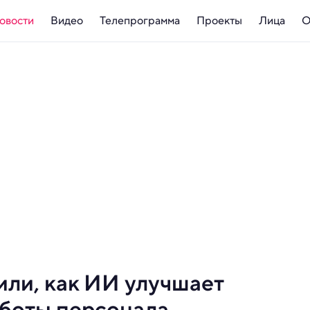
овости
Видео
Телепрограмма
Проекты
Лица
О
или, как ИИ улучшает
аботы персонала