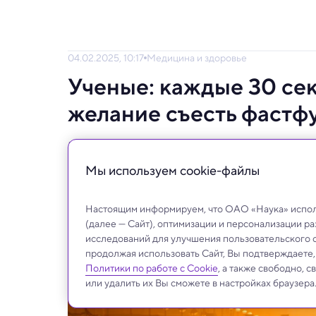
04.02.2025, 10:17
Медицина и здоровье
Ученые: каждые 30 се
желание съесть фастф
Когда водитель едет уставший после рабо
вместо приготовления еды дома.
Мы используем сookie-файлы
Настоящим информируем, что ОАО «Наука» исполь
(далее — Сайт), оптимизации и персонализации р
исследований для улучшения пользовательского 
продолжая использовать Сайт, Вы подтверждаете
Политики по работе с Cookie
, а также свободно, 
или удалить их Вы сможете в настройках браузера