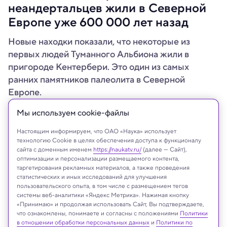
неандертальцев жили в Северной
Европе уже 600 000 лет назад
Новые находки показали, что некоторые из
первых людей Туманного Альбиона жили в
пригороде Кентербери. Это один из самых
ранних памятников палеолита в Северной
Европе.
Мы используем сookie-файлы
Настоящим информируем, что ОАО «Наука» использует
технологию Cookie в целях обеспечения доступа к функционалу
сайта с доменным именем
https://naukatv.ru/
(далее — Сайт),
оптимизации и персонализации размещаемого контента,
таргетирования рекламных материалов, а также проведения
статистических и иных исследований для улучшения
пользовательского опыта, в том числе с размещением тегов
системы веб-аналитики «Яндекс Метрика». Нажимая кнопку
«Принимаю» и продолжая использовать Сайт, Вы подтверждаете,
что ознакомлены, понимаете и согласны с положениями
Политики
в отношении обработки персональных данных
и
Политики по
Череп Homo heidelbergensis и череп современного человека