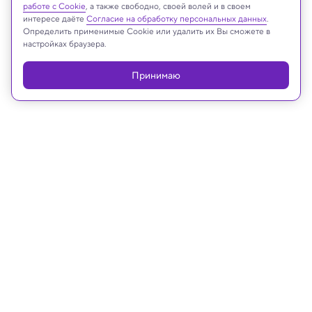
работе с Cookie
, а также свободно, своей волей и в своем
Shutterstock
интересе даёте
Согласие на обработку персональных данных
.
Определить применимые Cookie или удалить их Вы сможете в
настройках браузера.
Реклама
Принимаю
20.06.2022, 13:20
Археология
Археологи раскапывают
потерянный древний город в