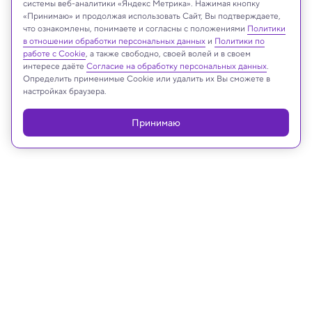
системы веб-аналитики «Яндекс Метрика». Нажимая кнопку
«Принимаю» и продолжая использовать Сайт, Вы подтверждаете,
что ознакомлены, понимаете и согласны с положениями
Политики
NASA/JPL-Caltech
в отношении обработки персональных данных
и
Политики по
работе с Cookie
, а также свободно, своей волей и в своем
интересе даёте
Согласие на обработку персональных данных
.
Определить применимые Cookie или удалить их Вы сможете в
настройках браузера.
Реклама
Принимаю
07.09.2025, 11:51
Космос
Вечером 7 сентября по всей России