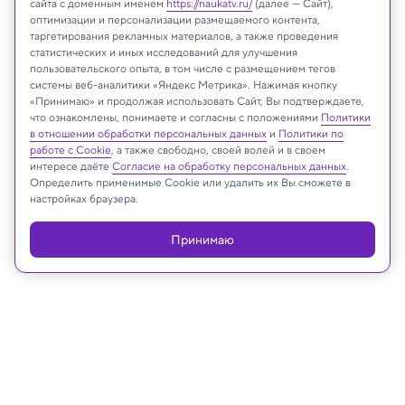
сайта с доменным именем
https://naukatv.ru/
(далее — Сайт),
оптимизации и персонализации размещаемого контента,
таргетирования рекламных материалов, а также проведения
статистических и иных исследований для улучшения
пользовательского опыта, в том числе с размещением тегов
системы веб-аналитики «Яндекс Метрика». Нажимая кнопку
Mazur Travel/Shutterstock/FOTODOM
«Принимаю» и продолжая использовать Сайт, Вы подтверждаете,
что ознакомлены, понимаете и согласны с положениями
Политики
в отношении обработки персональных данных
и
Политики по
работе с Cookie
, а также свободно, своей волей и в своем
интересе даёте
Согласие на обработку персональных данных
.
Реклама
Определить применимые Cookie или удалить их Вы сможете в
настройках браузера.
Принимаю