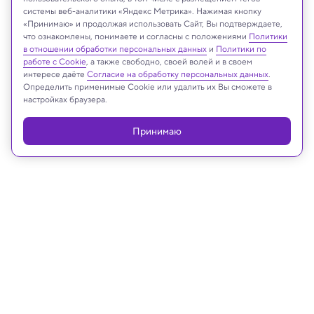
Rudmer Zwerver/Shutterstock/FOTODOM
системы веб-аналитики «Яндекс Метрика». Нажимая кнопку
«Принимаю» и продолжая использовать Сайт, Вы подтверждаете,
что ознакомлены, понимаете и согласны с положениями
Политики
в отношении обработки персональных данных
и
Политики по
работе с Cookie
, а также свободно, своей волей и в своем
Реклама
интересе даёте
Согласие на обработку персональных данных
.
Определить применимые Cookie или удалить их Вы сможете в
настройках браузера.
Принимаю
17.04.2025, 19:20
Археология
Золото, мушкеты и шелка:
археологи раскрыли тайну могилы
XVII века под Нюрнбергом