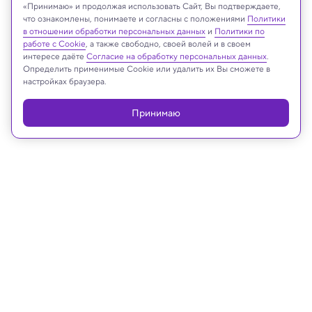
«Принимаю» и продолжая использовать Сайт, Вы подтверждаете,
что ознакомлены, понимаете и согласны с положениями
Политики
Реклама
в отношении обработки персональных данных
и
Политики по
работе с Cookie
, а также свободно, своей волей и в своем
интересе даёте
Согласие на обработку персональных данных
.
Определить применимые Cookie или удалить их Вы сможете в
настройках браузера.
Принимаю
14.08.2023, 11:32
Наука о еде
Будущее питания? Созданы
веганские морепродукты на 3D-
принтере
Ученые предлагают почувствовать вкус моря без