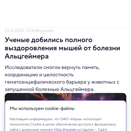
29.12.2025, 13:40
Будущее
Ученые добились полного
выздоровления мышей от болезни
Альцгеймера
Исследователи смогли вернуть память,
координацию и целостность
гематоэнцефалического барьера у животных с
запущенной болезнью Альцгеймера.
Мы используем сookie-файлы
Настоящим информируем, что ОАО «Наука» использует
технологию Cookie в целях обеспечения доступа к функционалу
сайта с доменным именем
https://naukatv.ru/
(далее — Сайт),