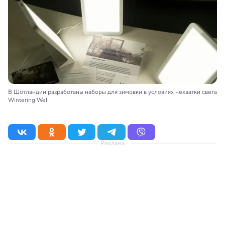
В Шотландии разработаны наборы для зимовки в условиях нехватки света
Wintering Well
Реклама