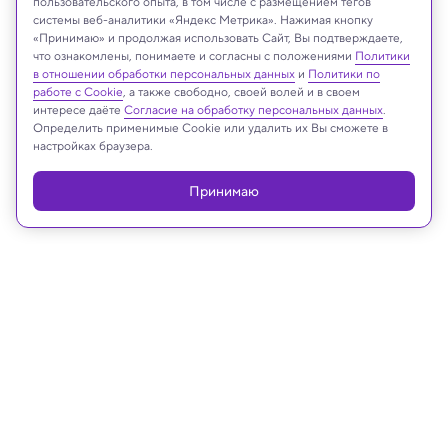
пользовательского опыта, в том числе с размещением тегов
системы веб-аналитики «Яндекс Метрика». Нажимая кнопку
«Принимаю» и продолжая использовать Сайт, Вы подтверждаете,
Anton_Ivanov/Shutterstock/FOTODOM
что ознакомлены, понимаете и согласны с положениями
Политики
в отношении обработки персональных данных
и
Политики по
работе с Cookie
, а также свободно, своей волей и в своем
интересе даёте
Согласие на обработку персональных данных
.
Определить применимые Cookie или удалить их Вы сможете в
Реклама
настройках браузера.
Принимаю
24.07.2025, 09:42
Археология
На табличке возрастом 4400 лет