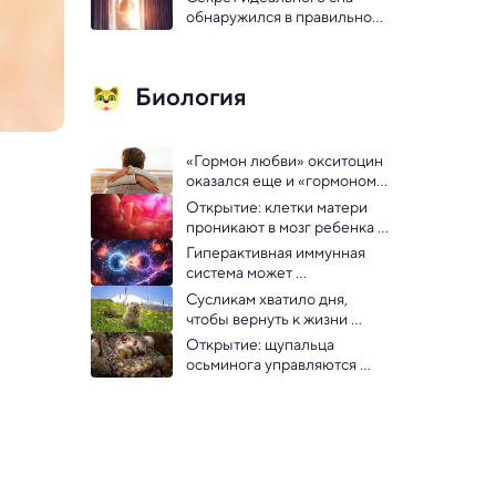
исследование объяснило 
обнаружился в правильном 
как
дневном освещении
Биология
«Гормон любви» окситоцин 
оказался еще и «гормоном 
дружбы»
Открытие: клетки матери 
проникают в мозг ребенка и 
остаются там на всю жизнь
Гиперактивная иммунная 
система может 
способствовать развитию 
Сусликам хватило дня, 
рака — ученые
чтобы вернуть к жизни 
пепелище после 
Открытие: щупальца 
извержения вулкана
осьминога управляются 
уникальной нервной 
системой