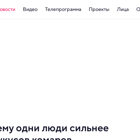
овости
Видео
Телепрограмма
Проекты
Лица
О
ему одни люди сильнее
укусов комаров