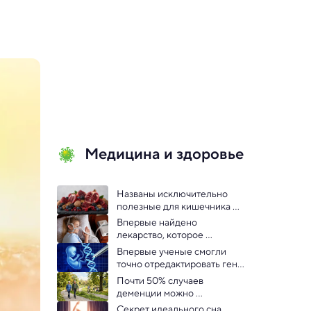
Медицина и здоровье
Названы исключительно 
полезные для кишечника 
продукты
Впервые найдено 
лекарство, которое 
помогает при апноэ
Впервые ученые смогли 
точно отредактировать гены 
человеческого эмбриона
Почти 50% случаев 
деменции можно 
предотвратить — 
Секрет идеального сна 