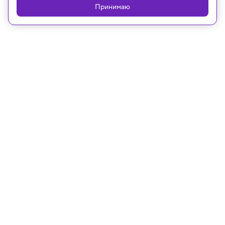
Принимаю
Реклама
17.08.2021, 09:47
Побит рекорд в расчетах числа пи
Чтобы нам не ошибаться, Надо правильно
прочесть: Три, четырнадцать, пятнадцать,
Девяносто два и шесть.