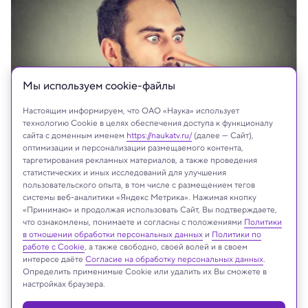
Мы используем сookie-файлы
Настоящим информируем, что ОАО «Наука» использует
технологию Cookie в целях обеспечения доступа к функционалу
сайта с доменным именем
https://naukatv.ru/
(далее — Сайт),
оптимизации и персонализации размещаемого контента,
таргетирования рекламных материалов, а также проведения
статистических и иных исследований для улучшения
пользовательского опыта, в том числе с размещением тегов
На сайте могут быть использованы материалы
системы веб-аналитики «Яндекс Метрика». Нажимая кнопку
интернет-ресурсов Facebook и Instagram,
«Принимаю» и продолжая использовать Сайт, Вы подтверждаете,
владельцем которых является компания Meta
что ознакомлены, понимаете и согласны с положениями
Политики
в отношении обработки персональных данных
и
Политики по
Platforms Inc., запрещённая на территории
работе с Cookie
, а также свободно, своей волей и в своем
Российской Федерации
интересе даёте
Согласие на обработку персональных данных
.
Определить применимые Cookie или удалить их Вы сможете в
настройках браузера.