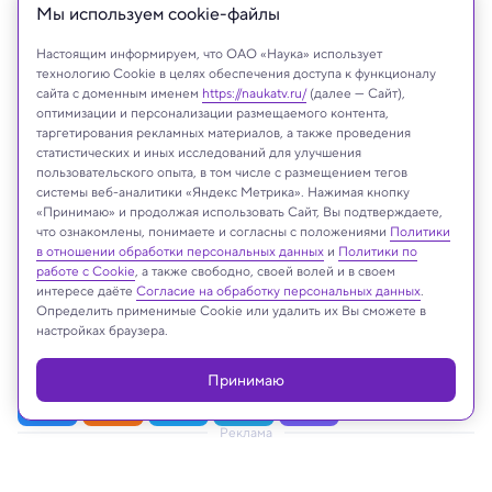
Мы используем сookie-файлы
Настоящим информируем, что ОАО «Наука» использует
технологию Cookie в целях обеспечения доступа к функционалу
сайта с доменным именем
https://naukatv.ru/
(далее — Сайт),
оптимизации и персонализации размещаемого контента,
таргетирования рекламных материалов, а также проведения
статистических и иных исследований для улучшения
пользовательского опыта, в том числе с размещением тегов
системы веб-аналитики «Яндекс Метрика». Нажимая кнопку
«Принимаю» и продолжая использовать Сайт, Вы подтверждаете,
что ознакомлены, понимаете и согласны с положениями
Политики
На сайте могут быть использованы материалы
в отношении обработки персональных данных
и
Политики по
интернет-ресурсов Facebook и Instagram,
работе с Cookie
, а также свободно, своей волей и в своем
владельцем которых является компания Meta
интересе даёте
Согласие на обработку персональных данных
.
Определить применимые Cookie или удалить их Вы сможете в
Platforms Inc., запрещённая на территории
настройках браузера.
Российской Федерации
Принимаю
Реклама