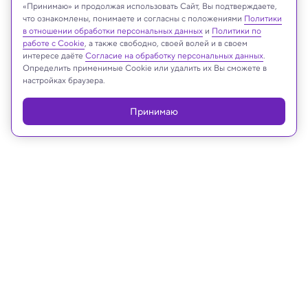
«Принимаю» и продолжая использовать Сайт, Вы подтверждаете,
что ознакомлены, понимаете и согласны с положениями
Политики
в отношении обработки персональных данных
и
Политики по
Реклама
работе с Cookie
, а также свободно, своей волей и в своем
интересе даёте
Согласие на обработку персональных данных
.
Определить применимые Cookie или удалить их Вы сможете в
настройках браузера.
Принимаю
26.06.2025, 09:07
Биология
В клетках человека найдены
неизвестные ранее органеллы
NatComms: гемифусомы выполняют функцию переработки в
клетке