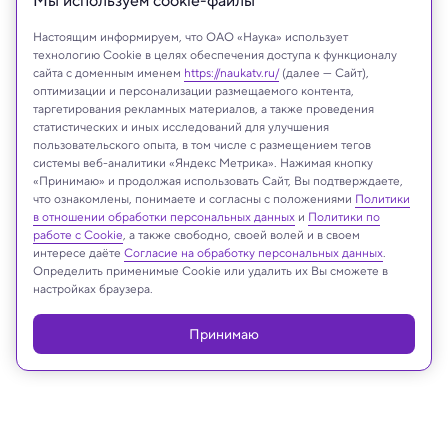
Мы используем сookie-файлы
Настоящим информируем, что ОАО «Наука» использует
технологию Cookie в целях обеспечения доступа к функционалу
сайта с доменным именем
https://naukatv.ru/
(далее — Сайт),
оптимизации и персонализации размещаемого контента,
таргетирования рекламных материалов, а также проведения
статистических и иных исследований для улучшения
пользовательского опыта, в том числе с размещением тегов
системы веб-аналитики «Яндекс Метрика». Нажимая кнопку
«Принимаю» и продолжая использовать Сайт, Вы подтверждаете,
что ознакомлены, понимаете и согласны с положениями
Политики
в отношении обработки персональных данных
и
Политики по
работе с Cookie
, а также свободно, своей волей и в своем
NASA
интересе даёте
Согласие на обработку персональных данных
.
Определить применимые Cookie или удалить их Вы сможете в
настройках браузера.
Принимаю
Реклама