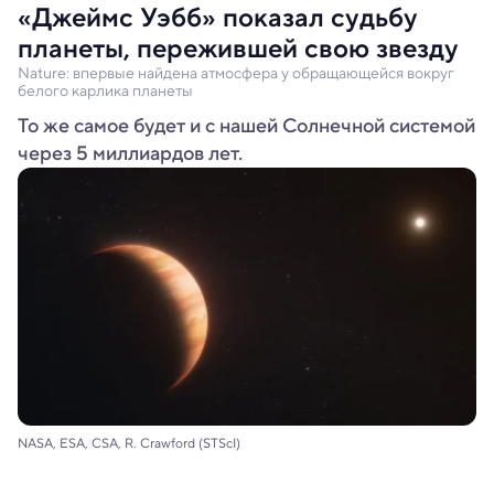
«Джеймс Уэбб» показал судьбу
планеты, пережившей свою звезду
Nature: впервые найдена атмосфера у обращающейся вокруг
белого карлика планеты
То же самое будет и с нашей Солнечной системой
через 5 миллиардов лет.
NASA, ESA, CSA, R. Crawford (STScI)