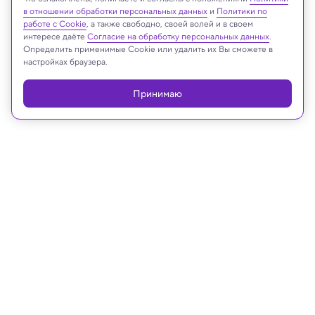
в отношении обработки персональных данных
и
Политики по
работе с Cookie
, а также свободно, своей волей и в своем
интересе даёте
Согласие на обработку персональных данных
.
Реклама
Определить применимые Cookie или удалить их Вы сможете в
настройках браузера.
Принимаю
25.06.2025, 14:12
Физика
Вертолет Леонардо да Винчи
оказался тише и эффективнее
современных дронов