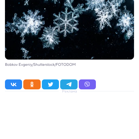
Bobkov Evgeniy/Shutterstock/FOTODOM
Реклама