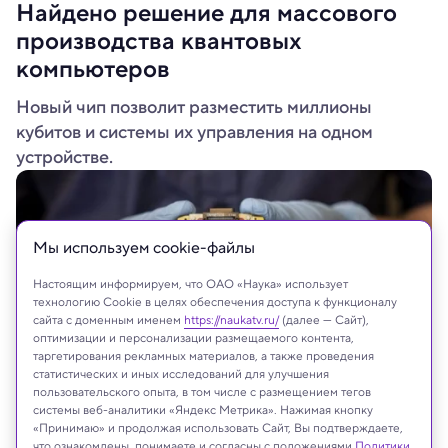
Найдено решение для массового
производства квантовых
компьютеров
Новый чип позволит разместить миллионы
кубитов и системы их управления на одном
устройстве.
Мы используем сookie-файлы
Настоящим информируем, что ОАО «Наука» использует
технологию Cookie в целях обеспечения доступа к функционалу
сайта с доменным именем
https://naukatv.ru/
(далее — Сайт),
оптимизации и персонализации размещаемого контента,
таргетирования рекламных материалов, а также проведения
статистических и иных исследований для улучшения
пользовательского опыта, в том числе с размещением тегов
системы веб-аналитики «Яндекс Метрика». Нажимая кнопку
UNSW
«Принимаю» и продолжая использовать Сайт, Вы подтверждаете,
что ознакомлены, понимаете и согласны с положениями
Политики