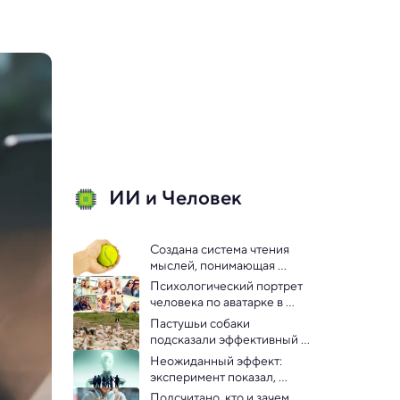
ИИ и Человек
Создана система чтения 
мыслей, понимающая 
сигналы мозга при 
Психологический портрет 
движении руки
человека по аватарке в 
соцсетях — нейросеть 
Пастушьи собаки 
теперь умеет и это
подсказали эффективный 
способ управления роями 
Неожиданный эффект: 
роботов
эксперимент показал, 
какому ИИ подчиняются 
Подсчитано, кто и зачем 