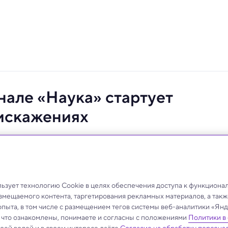
нале «Наука» стартует
 искажениях
навательный цикл об особенностях человеческого
щены памяти и ее свойствам.
зует технологию Cookie в целях обеспечения доступа к функциона
азмещаемого контента, таргетирования рекламных материалов, а такж
опыта, в том числе с размещением тегов системы веб-аналитики «Я
, что ознакомлены, понимаете и согласны с положениями
Политики в