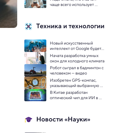
люди
чаще всего использует 
ChatGPT
Техника и технологии
Новый искусственный 
интеллект от Google будет 
разговаривать с 
Начата разработка умных 
дельфинами
окон для холодного климата
Робот сыграл в бадминтон с 
человеком — видео
Изобретен GPS-компас, 
указывающий выбранную 
точку на карте
В Китае разработан 
оптический чип для ИИ в 
100 раз быстрее флагмана 
Nvidia
Новости «Науки»