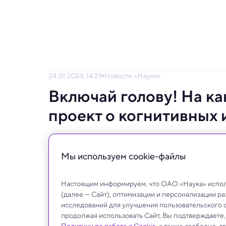
24.01.2024, 14:29
Новости «Науки»
Включай голову! На ка
проект о когнитивных
С 26 января телеканал покажет новый поз
мышления. Премьерные серии будут посвя
Мы используем сookie-файлы
Настоящим информируем, что ОАО «Наука» исполь
(далее — Сайт), оптимизации и персонализации р
исследований для улучшения пользовательского 
продолжая использовать Сайт, Вы подтверждаете