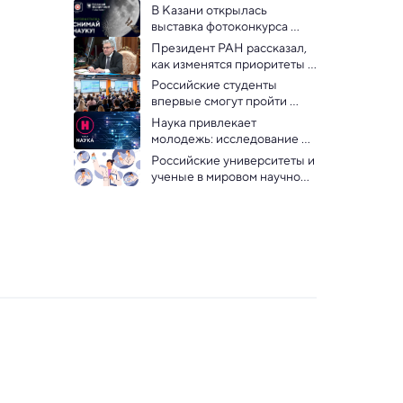
В Казани открылась 
выставка фотоконкурса 
«Снимай науку!»
Президент РАН рассказал, 
как изменятся приоритеты 
российской науки в новых 
Российские студенты 
условиях 
впервые смогут пройти 
программу 
Наука привлекает 
предварительной 
молодежь: исследование 
подготовки в космонавты
телеканала «Наука»
Российские университеты и 
ученые в мировом научном 
рейтинге