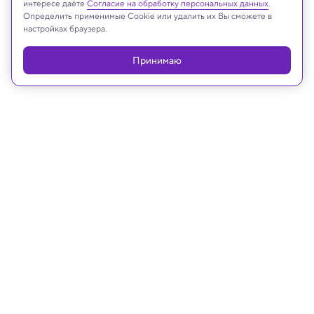
интересе даёте
Согласие на обработку персональных данных
.
Определить применимые Cookie или удалить их Вы сможете в
Реклама
настройках браузера.
Принимаю
08.02.2024, 08:30
История
Три века российской науки
Главные достижения, которые российская и
советская наука дала миру за 300 лет своего
существования.