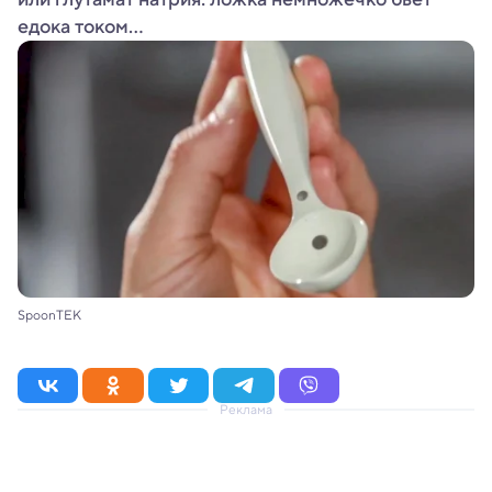
едока током...
SpoonTEK
Реклама