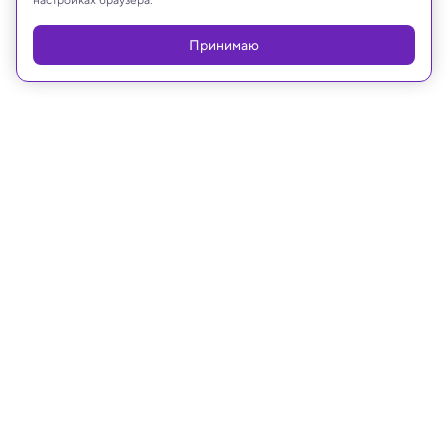
Принимаю
21.11.2022, 12:33
Математика
Земля теперь весит шесть
роннаграмм: приняты новые
метрические префиксы
Впервые за более чем три десятилетия новые
префиксы были добавлены в Международную
систему единиц (СИ).