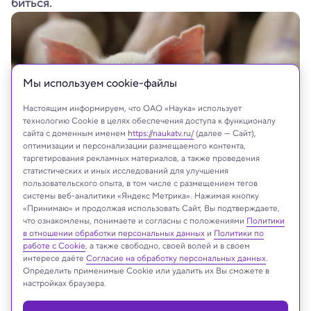
биться.
Мы используем сookie-файлы
Настоящим информируем, что ОАО «Наука» использует
технологию Cookie в целях обеспечения доступа к функционалу
сайта с доменным именем
https://naukatv.ru/
(далее — Сайт),
оптимизации и персонализации размещаемого контента,
таргетирования рекламных материалов, а также проведения
статистических и иных исследований для улучшения
пользовательского опыта, в том числе с размещением тегов
CHIRATH PHOTO/Shutterstock/FOTODOM
системы веб-аналитики «Яндекс Метрика». Нажимая кнопку
«Принимаю» и продолжая использовать Сайт, Вы подтверждаете,
что ознакомлены, понимаете и согласны с положениями
Политики
в отношении обработки персональных данных
и
Политики по
Реклама
работе с Cookie
, а также свободно, своей волей и в своем
интересе даёте
Согласие на обработку персональных данных
.
Определить применимые Cookie или удалить их Вы сможете в
настройках браузера.