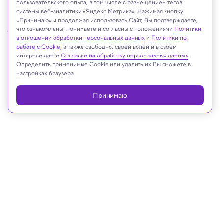
пользовательского опыта, в том числе с размещением тегов
системы веб-аналитики «Яндекс Метрика». Нажимая кнопку
«Принимаю» и продолжая использовать Сайт, Вы подтверждаете,
jonas2s/Shutterstock/FOTODOM
что ознакомлены, понимаете и согласны с положениями
Политики
в отношении обработки персональных данных
и
Политики по
работе с Cookie
, а также свободно, своей волей и в своем
интересе даёте
Согласие на обработку персональных данных
.
Определить применимые Cookie или удалить их Вы сможете в
Реклама
настройках браузера.
Принимаю
06.02.2026, 18:27
Загадки науки
В недрах Земли обнаружены