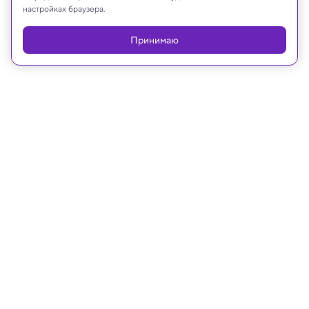
настройках браузера.
Принимаю
15.04.2024, 13:58
Люди спят больше, чем им кажется
— ученые обнаружили
«галлюцинации» о бодрствовании
Это связано со скучными снами или их
отсутствием.