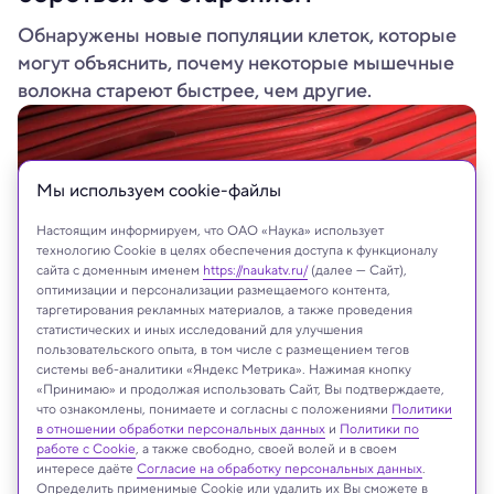
Обнаружены новые популяции клеток, которые
могут объяснить, почему некоторые мышечные
волокна стареют быстрее, чем другие.
Мы используем сookie-файлы
Настоящим информируем, что ОАО «Наука» использует
технологию Cookie в целях обеспечения доступа к функционалу
сайта с доменным именем
https://naukatv.ru/
(далее — Сайт),
оптимизации и персонализации размещаемого контента,
таргетирования рекламных материалов, а также проведения
статистических и иных исследований для улучшения
пользовательского опыта, в том числе с размещением тегов
системы веб-аналитики «Яндекс Метрика». Нажимая кнопку
Shutterstock
«Принимаю» и продолжая использовать Сайт, Вы подтверждаете,
что ознакомлены, понимаете и согласны с положениями
Политики
в отношении обработки персональных данных
и
Политики по
работе с Cookie
, а также свободно, своей волей и в своем
интересе даёте
Согласие на обработку персональных данных
.
Реклама
Определить применимые Cookie или удалить их Вы сможете в